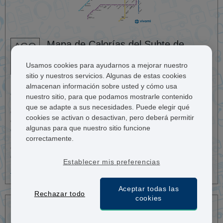
Mapa de Calorías del Subte de
AGO
12
Buenos Aires
Usamos cookies para ayudarnos a mejorar nuestro
El Equipo de Vivami.co
sitio y nuestros servicios. Algunas de estas cookies
En Vivami.co hemos realizado un estudio sobre el tiempo
almacenan información sobre usted y cómo usa
caminando entre cada estación del Subte de Buenos Aires y
nuestro sitio, para que podamos mostrarle contenido
hemos estimado las calorías que se quemarían. Lo que
que se adapte a sus necesidades. Puede elegir qué
queremos sugerir con este estudio es el beneficio para la salud
cookies se activan o desactivan, pero deberá permitir
que puede tener bajarse una o dos paradas antes de nuestro
algunas para que nuestro sitio funcione
destino y caminar por unos minutos todos los días.
Especialmente, para aquellos que no tienen tiempo para hacer
correctamente.
ejercicio, esta es una manera simple de mantenerse en forma y
quemar unas calorías extras.
Establecer mis preferencias
Leer más
Aceptar todas las
Rechazar todo
cookies