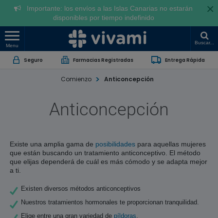
×
Importante: los envíos a las Islas Canarias no estarán
disponibles por tiempo indefinido
Buscar...
Menu
Seguro
Farmacias Registradas
Entrega Rápida
Comienzo
Anticoncepción
Anticoncepción
Existe una amplia gama de
posibilidades
para aquellas mujeres
que están buscando un tratamiento anticonceptivo. El método
que elijas dependerá de cuál es más cómodo y se adapta mejor
a ti.
Existen diversos métodos anticonceptivos
Nuestros tratamientos hormonales te proporcionan tranquilidad.
Elige entre una gran variedad de
píldoras
.