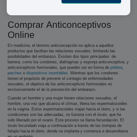
Comprar Anticonceptivos
Online
En medicina, el término anticoncepción se aplica a aquellos
productos que facilitan las relaciones sexuales, limitando las
posibilidades del embarazo. Existen dos tipos principales: de
barrera, como los condones, diafragmas y esponja anticonceptiva; y
anticonceptivos hormonales, que pueden ser en forma de
píldora
,
parches
o
dispositivos insertables
. Mientras que los condones
tienen el propósito de prevenir el contagio de enfermedades
sexuales, el objetivo de los anticonceptivos hormonales es
exclusivamente el de la prevención del embarazo.
Cuando un hombre y una mujer tienen relaciones sexuales, el
hombre, una vez que alcanza el clímax, libera los espermatozoides
en la vagina. Estos espermatozoides viajan hacia el útero, y si las
condiciones son las adecuadas, se fusiona con el óvulo, que ha
sido liberado por el ovario. Este proceso se llama fecundación. El
óvulo fecundado viaja a continuación a través de las trompas de
falopio hacia el útero, donde se implanta y comienza a desarrollarse
en un embrión.