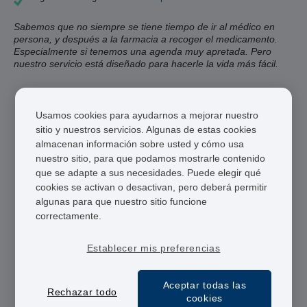
Sabemos que no siempre se tiene tiempo de ir al médico en
persona, y después a la farmacia a recoger el medicamento.
Especialmente si tenemos una agenda muy apretada. Pero
nuestro servicio está diseñado para hacerle la vida más fácil.
Usamos cookies para ayudarnos a mejorar nuestro
Médicos y Farmacéuticos Colegiados
sitio y nuestros servicios. Algunas de estas cookies
almacenan información sobre usted y cómo usa
Envio en 24h
nuestro sitio, para que podamos mostrarle contenido
Pago Seguro
que se adapte a sus necesidades. Puede elegir qué
cookies se activan o desactivan, pero deberá permitir
algunas para que nuestro sitio funcione
correctamente.
DIU
Píldoras Combinadas
Minipíldoras
Establecer mis preferencias
Parche Anticonceptivo
Anillo Vaginal
Aceptar todas las
Rechazar todo
cookies