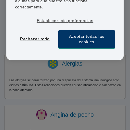
algunas para que nuestro sitio funcione
correctamente.
Médicos y Farmacéuticos Colegiados
Envio en 24h
Establecer mis preferencias
Pago Seguro
Aceptar todas las
Rechazar todo
cookies
Alergias
Las alergias se caracterizan por una respuesta del sistema inmunológico ante
ciertos estímulos. Estas reacciones pueden causar inflamación e hinchazón en
la zona afectada.
Angina de pecho