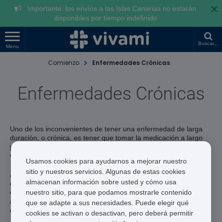
×
Importante: los envíos a las Islas Canarias no estarán
disponibles por tiempo indefinido
Buscar...
Menu
Comienzo
Enfermedades Crónicas
Enfermedades Crónicas
Uno de los inconvenientes de tener una enfermedad de larga
duración, o crónica, es tener que tomar la medicación a largo
plazo. Encontrar el tiempo para obtener su receta y constantes
viajes a la farmacia en persona pueden llevar mucho tiempo.
Usamos cookies para ayudarnos a mejorar nuestro
sitio y nuestros servicios. Algunas de estas cookies
Aquí en Vivami.co, hemos desarrollado nuestro servicio con la
almacenan información sobre usted y cómo usa
comodidad del paciente en mente. Ofrecemos un servicio
nuestro sitio, para que podamos mostrarle contenido
completo de consulta, prescripción y entrega de medicamentos
a domicilio para todos aquellos que padecen enfermedades
que se adapte a sus necesidades. Puede elegir qué
crónicas.
cookies se activan o desactivan, pero deberá permitir