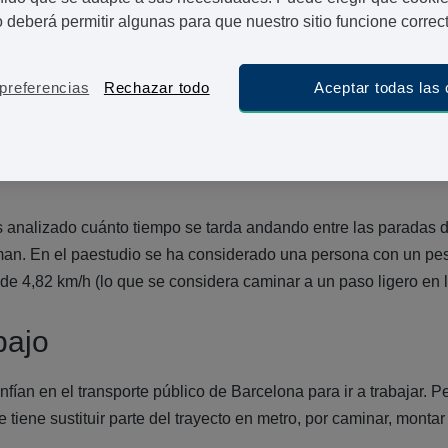
icio en nuestra rutina diaria. Nuestra intención con el mapa de 
o deberá permitir algunas para que nuestro sitio funcione corre
beneficios para la salud de sustituir parte de nuestro trayecto d
preferencias
Rechazar todo
Aceptar todas las
estro artículo del mapa de calorías de Madrid hace unos mes
íbamos a lanzar el mapa de calorías del metro de Barcelona. 
8, era el momento ideal para publicar el mapa.
s analizado cuánto tiempo se tarda andando entre las paradas d
man. En el paestudio se ha considerado una persona con un pe
de 4,82 km/h (lo que se considera caminar a un paso ligero en 
bajo
fían en el transporte público de Barcelona para ir a trabajar. P
 tiene sustituir parte del trayecto en metro, por caminar, montar 