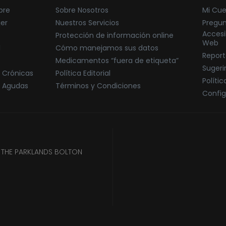
bre
Sobre Nosotros
Mi Cu
jer
Nuestros Servicios
Pregun
Accesi
Protección de información online
Web
l
Cómo manejamos sus datos
Report
Medicamentos “fuera de etiqueta”
Sugeri
 Crónicas
Política Editorial
Políti
 Agudas
Términos y Condiciones
Config
B THE PARKLANDS BOLTON