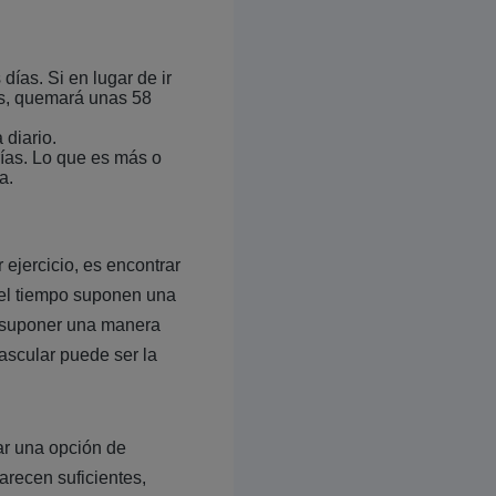
días. Si en lugar de ir
os, quemará unas 58
 diario.
ías. Lo que es más o
a.
ejercicio, es encontrar
 el tiempo suponen una
e suponer una manera
vascular puede ser la
ar una opción de
arecen suficientes,