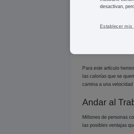
así añadir algo de ejerc
desactivan, per
la de informar sobre los 
actividad física.
Establecer mis 
Desde que publicamos nu
han preguntado cuándo 
que el comienzo del 201
Para este artículo hemo
las calorías que se que
camina a una velocidad 
Andar al Tra
Millones de personas con
las posibles ventajas que