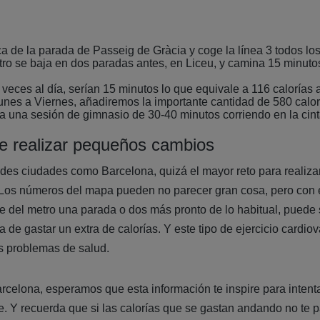
ca de la parada de Passeig de Gràcia y coge la línea 3 todos los 
etro se baja en dos paradas antes, en Liceu, y camina 15 minut
eces al día, serían 15 minutos lo que equivale a 116 calorías a
nes a Viernes, añadiremos la importante cantidad de 580 calor
a una sesión de gimnasio de 30-40 minutos corriendo en la cint
de realizar pequeños cambios
es ciudades como Barcelona, quizá el mayor reto para realizar 
. Los números del mapa pueden no parecer gran cosa, pero con
e del metro una parada o dos más pronto de lo habitual, pued
de gastar un extra de calorías. Y este tipo de ejercicio cardio
os problemas de salud.
arcelona, esperamos que esta información te inspire para intent
. Y recuerda que si las calorías que se gastan andando no te p