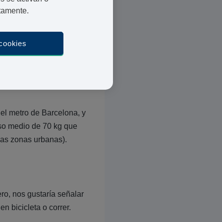
calorías de Barcelona es
ctamente.
iario en metro por algo de
 cookies
es, muchos lectores nos
Así que hemos pensado
el metro de Barcelona, y
so medio de 70 kg que
las zonas urbanas).
ero, nos gustaría señalar
en bicicleta o correr.