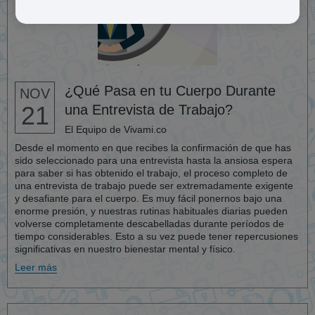
¿Qué Pasa en tu Cuerpo Durante
NOV
21
una Entrevista de Trabajo?
El Equipo de Vivami.co
Desde el momento en que recibes la confirmación de que has
sido seleccionado para una entrevista hasta la ansiosa espera
para saber si has obtenido el trabajo, el proceso completo de
una entrevista de trabajo puede ser extremadamente exigente
y desafiante para el cuerpo. Es muy fácil ponernos bajo una
enorme presión, y nuestras rutinas habituales diarias pueden
volverse completamente descabelladas durante períodos de
tiempo considerables. Esto a su vez puede tener repercusiones
significativas en nuestro bienestar mental y físico.
Leer más