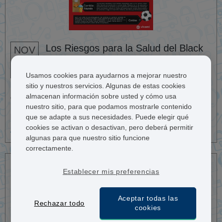
Los Riesgos para la Salud del Black
NOV
25
Friday
Vivami.co Team
Usamos cookies para ayudarnos a mejorar nuestro
sitio y nuestros servicios. Algunas de estas cookies
El Black Friday se originó en Estados Unidos. Es un día
almacenan información sobre usted y cómo usa
después del Día de Acción de Gracias, una fiesta nacional
históricamente celebrada como un momento para dar gracias
nuestro sitio, para que podamos mostrarle contenido
por los rendimientos exitosos de los cultivos.
que se adapte a sus necesidades. Puede elegir qué
cookies se activan o desactivan, pero deberá permitir
Leer más
algunas para que nuestro sitio funcione
correctamente.
Establecer mis preferencias
Aceptar todas las
Rechazar todo
cookies