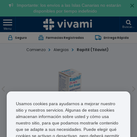
×
Importante: los envíos a las Islas Canarias no estarán
disponibles por tiempo indefinido
Buscar...
Menu
Seguro
Farmacias Registradas
Entrega Rápida
Comienzo
Alergias
Rapitil (Tilavist)
Usamos cookies para ayudarnos a mejorar nuestro
sitio y nuestros servicios. Algunas de estas cookies
almacenan información sobre usted y cómo usa
Rapitil (Tilavist)
nuestro sitio, para que podamos mostrarle contenido
que se adapte a sus necesidades. Puede elegir qué
cookies se activan o desactivan, pero deberá permitir
Nedocromil Sodium